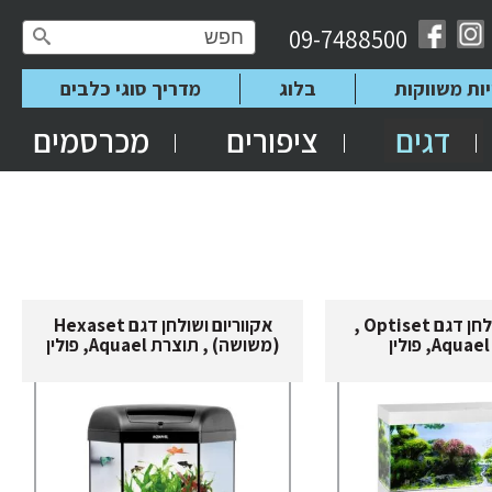
09-7488500
יות משווקות
בלוג
מדריך סוגי כלבים
דגים
ציפורים
מכרסמים
אקווריום ושולחן דגם Optiset ,
אקווריום ושולחן דגם Hexaset
(משושה) , תוצרת Aquael, פולין