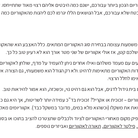
ום הנכון ביותר עבורכם, ישנם כמה היבטים אליהם רצוי מאוד שתתייחסו. 
בטח שלא עבורכם, אבל הנושאים הללו יגרמו לכם ליהנות מהאקווריום כמה שיו
 משמעות עצומה בבחירת סוג האקווריום המתאים. כלל האצבע הוא שהאקוור
לכם קטן, אז אולי אקווריום של שני מטר אורך הוא לא רעיון טוב כל כך.
יעים עם מעמד משלהם ואילו אחרים ניתן להעמיד על מדף, שולחן לאקווריו
ות האקווריום מתאימות לרהיט. ולא רק הגודל הוא משמעותי, גם הצורה. אקוו
ימו לחלל הרצוי.
בית גידול לדגים, אבל הוא גם רהיט נוי, וכשכזה, הוא אמור להיראות טוב.
ריום – זכוכית או אקריל? זכוכית בד"כ עמידה יותר לשריטות, אך היא גם כב
שאת את משקלו (וכשהוא מלא במים, מדובר במשקל כבד). אקווריומים מאקר
ק מקום מאחורי האקווריום לציוד ולכבלים שתצטרכו להציב בתוכו או בסמוך
,
פילטר לאקווריום
,
תאורה לאקווריום
ואביזרים נוספים.