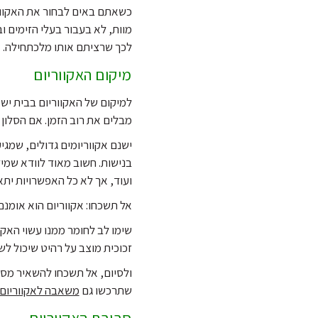
כשאתם באים לבחור את האקוורי
מוות, לא בעבור בעלי הזימים ו
לכך שרציתם אותו מלכתחילה.
מיקום האקווריום
למיקום של האקווריום בבית יש
מבלים את רוב הזמן. אם הסלון ש
ישנם אקווריומים גדולים, שמג
בנישות. חשוב מאוד לוודא שמיד
ועוד, אך לא כל האפשרויות יתא
אל תשכחו: אקווריום הוא אומנם 
שימו לב לחומר ממנו עשוי האקוו
זכוכית מוצב על רהיט שיכול ל
ולסיום, אל תשכחו להשאיר מספי
שתרכשו גם
משאבה לאקווריום
סביבת האקווריום