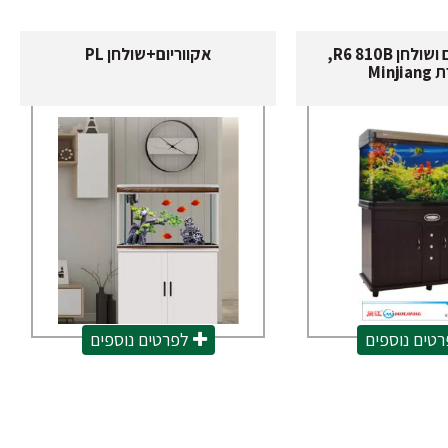
סט אקווריום ושולחן R6 810B,
אקווריום+שולחן PL
Minj
טים נוספים
לפרטים נוספים