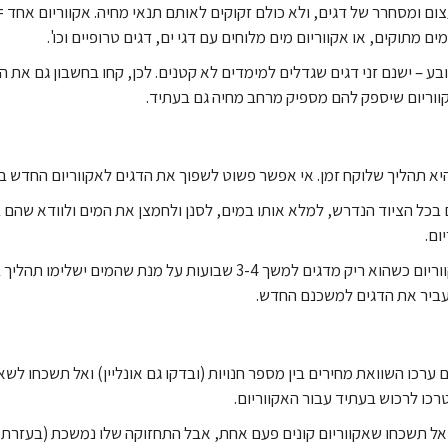
עצום ומסחרר של דגים, ולא כולם זקוקים לאותם תנאי מחיה. אקווריום אחד 
 מתוקים, או אקווריום מים מלוחים עם דגי ים, דגים טרופיים וכו'.
ע – ישנם זני דגים שגדלים למימדים לא קטנים. לכן, קחו בחשבון גם את הגו
ווריום שיספק להם מספיק מרחב מחיה גם בעתיד.
יא תהליך שלוקח זמן. אי אפשר פשוט לשפוך את הדגים לאקווריום החדש ב
ם בכל הציוד הנדרש, למלא אותו במים, לסנן ולחמצן את המים ולוודא שה
ום.
לאחר מכן, יש להפעיל את האקווריום כשהוא ריק מדגים למשך 3-4 שבועות ע
עביר את הדגים למשכנם החדש.
 ערכו השוואת מחירים בין מספר חנויות (ובדקו גם אונליין) ואל תשכחו ל
רכו לרכוש בעתיד עבור האקווריום.
 אל תשכחו שאקווריום קונים פעם אחת, אבל התחזוקה שלו נמשכת (בעזרת ה