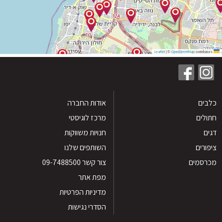
|
©
OpenStreetMap
contribu
ים
אודות החברה
לים
מרכז לוגיסטי
חנויות משווקות
רים
השותפים שלנו
סמים
צור קשר 09-7488500
מפת אתר
מדיניות הפרטיות
הסדרי נגישות