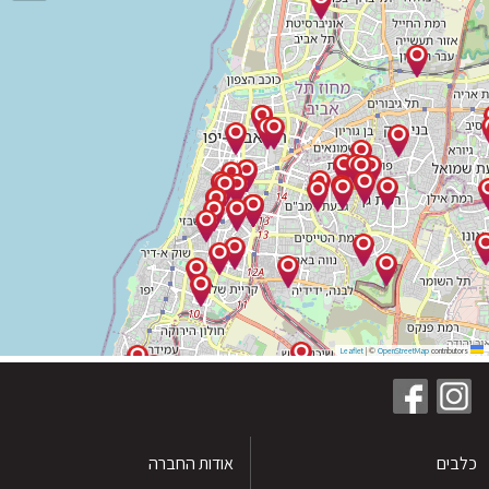
|
©
OpenStreetMap
contribu
ים
אודות החברה