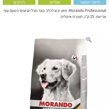
תיאור המוצר
אנליזה
רכיבים
מוצרי הדברה
מחסום פה לכלב
Morando Professional. מזון יבש לכלב בוגר מכל הגזעים בטעם עוף.
כלוב לכלב ותיקי נשיאה
"ג. תוצרת איטליה.
אביזרים נוספים