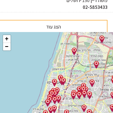
 דיין 150 ירושלים
02-585343
הצג עוד
+
−