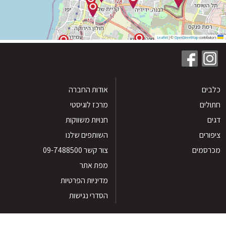
|
©
OpenStreetMap
contribu
ים
אודות החברה
לים
מרכז לוגיסטי
חנויות משווקות
רים
השותפים שלנו
סמים
צור קשר 09-7488500
מפת אתר
מדיניות הפרטיות
הסדרי נגישות