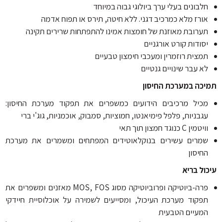
לבונים בעלי ערך ביולוגי גבוה במיוחד
ורז מלא כמרכיב דגני. ללא חיטה, תירס או תפוח אדמה
ערובת מאוזנת של חומצות אמינו להתפתחות שרירים תקינה
סודות קורט אורגניים
מצית רוזמרין ומעכבי חימצון טבעיים
א עבר שינויים גנטיים
כה במערכת החיסון
כיל מרכיבים הידועים כמשפרים את תפקוד מערכת החיסון:
גבניות, פלפל פימיאנטו, חמוציות, סמבוק, אוכמניות, גוג'י ברי
יטמין C כנוגד חמצון תוך תאי
מרים עשירים בנוקלאוטידים המפתחים ומשמרים את מערכת
חיסון
ול בריא
פרה-ביוטיקה ופרוביוטיקה מסוג MOS, FOS מאזנים ומשפרים את
פקוד מערכת העיכול, ומסייעים לשמירה על אוכלוסיית חיידקי
מעיים הטבעית