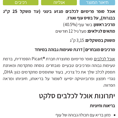
תיאור המוצר
אנליזה
רכיבים
מוצרי הדברה
מחסום פה לכלב
אוכל סופר פרימיום לכלבים מגזע בינוני (עד משקל 25 ק"ג
כלוב לכלב ותיקי נשיאה
רות), על בסיס עוף ואורז.
אביזרים נוספים
יב ראשון:
בשר עוף (40.5%)
ים לגילאים:
מעל גיל 12 חודשים
וק במשקלים:
3,15 ק"ג
יבים מובחרים | דרגת טעימות גבוהה במיוחד
ל לכלבים
סופר פרימיום מתוצרת חברת ®Picart הספרדית, ברמת
מות גבוהה ומרכיבים טבעיים מובחרים. נוסחה מתקדמת ומאוזנת
תספק לכלב שלך את כל צרכיו, בעוד שתוספים מתקדמים כגון: DHA,
די חמצון ופרוביוטיקה יסייעו לשמור על בריאותו, חיוניותו ומראה
וה.
רונות אוכל לכלבים סלקט
ות וחיוניות
זון בריא עם תכולה גבוהה של עוף