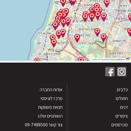
|
©
OpenStreetMap
contribu
ים
אודות החברה
לים
מרכז לוגיסטי
חנויות משווקות
רים
השותפים שלנו
סמים
צור קשר 09-7488500