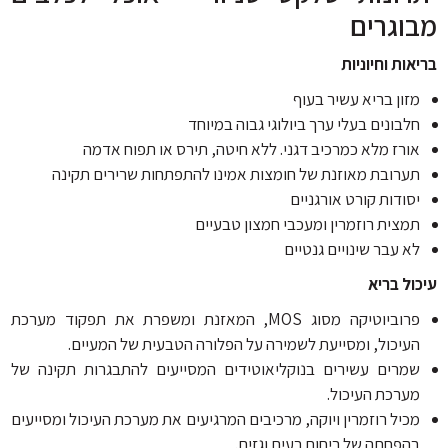
וגרים
ות וחיוניות
זון בריא עשיר בעוף
לבונים בעלי ערך ביולוגי גבוה במיוחד
ורז מלא כמרכיב דגני. ללא חיטה, תירס או תפוח אדמה
ערובת מאוזנת של חומצות אמינו להתפתחות שרירים תקינה
סודות קורט אורגניים
מצית רוזמרין ומעכבי חמצון טבעיים
א עבר שינויים גנטיים
ול בריא
פרוביוטיקה מסוג MOS, המאזנת ומשפרת את תפקוד מערכת
עיכול, ומסייעת לשמירה על הפלורה הטבעית של המעיים.
מרים עשירים בנוקליאוטידים המסייעים להתבגרות תקינה של
ערכת העיכול.
כיל רוזמרין ויוקה, מרכיבים המרגיעים את מערכת העיכול ומסייעים
הפחתה של ריחות רעים וגזים.