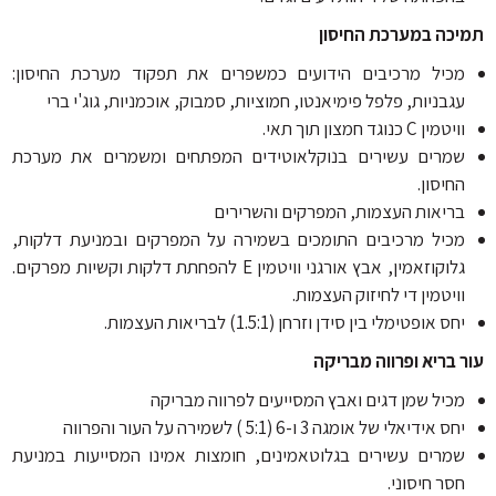
כה במערכת החיסון
כיל מרכיבים הידועים כמשפרים את תפקוד מערכת החיסון:
גבניות, פלפל פימיאנטו, חמוציות, סמבוק, אוכמניות, גוג'י ברי
יטמין C כנוגד חמצון תוך תאי.
מרים עשירים בנוקלאוטידים המפתחים ומשמרים את מערכת
חיסון.
ריאות העצמות, המפרקים והשרירים
כיל מרכיבים התומכים בשמירה על המפרקים ובמניעת דלקות,
גלוקוזאמין, אבץ אורגני וויטמין E להפחתת דלקות וקשיות מפרקים.
ויטמין די לחיזוק העצמות.
חס אופטימלי בין סידן וזרחן (1.5:1) לבריאות העצמות.
 בריא ופרווה מבריקה
כיל שמן דגים ואבץ המסייעים לפרווה מבריקה
ס אידיאלי של אומגה 3 ו-6 (5:1 ) לשמירה על העור והפרווה
מרים עשירים בגלוטאמינים, חומצות אמינו המסייעות במניעת
סר חיסוני.