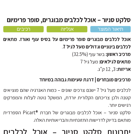
אוכל לכלבים על בסיס ברווז
מיטה לכלב ומזרונים
מברשת לכלב ומסרקים
אוכל לכלבים על בסיס עוף
מלונה לכלב
מברשת שיניים לכלב
ט סניור – אוכל לכלבים מבוגרים, סופר פרימיום
אוכל לכלבים 20 קילו
תיאור המוצר
אנליזה
רכיבים
מוצרי הדברה
מחסום פה לכלב
ל לכלבים מבוגרים סופר פרימיום על בסיס עוף ואורז. מתאים
כלוב לכלב ותיקי נשיאה
ים בינוניים וגדולים מעל לגיל 7
.
אביזרים נוספים
יב ראשון:
בשר עוף (32.5%)
ים לגילאים:
מעל גיל 7
זות:
3, 12 ק"ג.
יבים מובחרים | דרגת טעימות גבוהה במיוחד
לכלבים מעל גיל 7 ישנם צרכים שונים – כמות האנרגיה שהם מוציאים
ה ולכן צריכתם הקלורית יורדת, המשקל נוטה לעלות והמפרקים
ים יותר.
סלקט סניור – אוכל לכלבים מבוגרים של חברת ®Picart הספרדית
אם בדיוק לדרישות התזונתיות והבריאותיות האלה.
רונות סלקט סניור – אוכל לכלבים