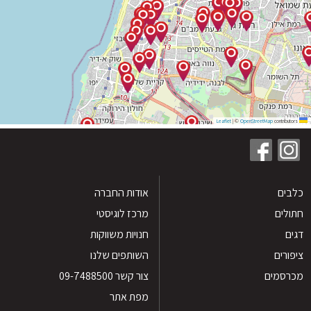
|
©
OpenStreetMap
contribu
ים
אודות החברה
לים
מרכז לוגיסטי
חנויות משווקות
רים
השותפים שלנו
סמים
צור קשר 09-7488500
מפת אתר