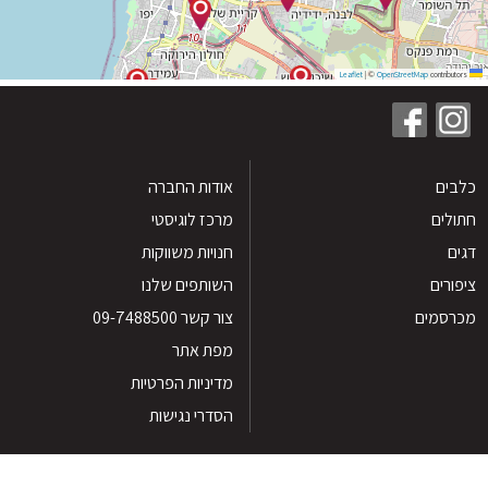
|
©
OpenStreetMap
contribu
ים
אודות החברה
לים
מרכז לוגיסטי
חנויות משווקות
רים
השותפים שלנו
סמים
צור קשר 09-7488500
מפת אתר
מדיניות הפרטיות
הסדרי נגישות