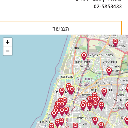
02-585343
הצג עוד
+
−