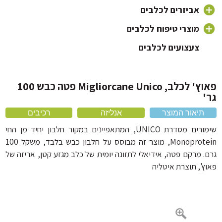
אוכל לכלבים על בסיס ברווז
אביזרים לכלבים
אוכל לכלבים על בסיס עוף
כלי אוכל לכלב
מוצרי טיפוח לכלבים
אוכל לכלבים 20 קילו
צעצועים לכלבים
קולר ורצועה לכלב
שמפו לכלבים וטיפוח פרווה
מיטה לכלב ומזרונים
מברשת לכלב ומסרקים
מלונה לכלב
מברשת שיניים לכלב
פאוץ' לכלב, Migliorcane Unico פטה כבש 100
מוצרי הדברה
מחסום פה לכלב
תיאור המוצר
אנליזה
רכיבים
כלוב לכלב ותיקי נשיאה
שימורים מסדרת UNICO, המתאפיינים במקור חלבון יחיד מן החי
אביזרים נוספים
Monoprotein, מוצר זה מבוסס על חלבון כבש בלבד, משקל 100
. מרקם פטה, אידיאלי לתזונה יומית של כלב מגזע קטן, אריזה של
ץ', תוצרת איטליה