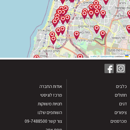
|
©
OpenStreetMap
contribu
ים
אודות החברה
לים
מרכז לוגיסטי
חנויות משווקות
רים
השותפים שלנו
סמים
צור קשר 09-7488500
מפת אתר