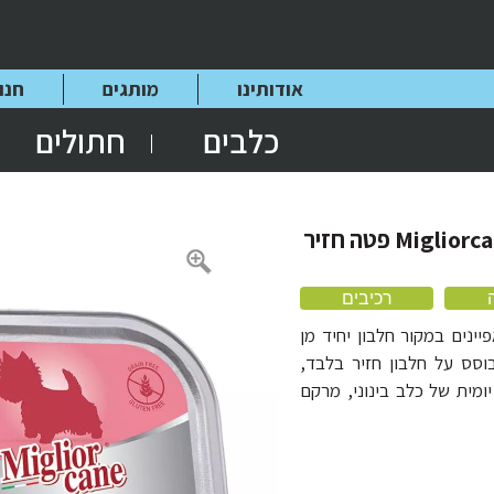
אודותינו
מותגים
חנו
כלבים
חתולים
שימורים לכלב, Migliorcane Unico פטה חזיר
רכיבים
רת UNICO, המתאפיינים במקור חלבון יחיד מן
מוצר זה מבוסס על חלבון חזיר בלבד,
זונה יומית של כלב בינוני, מרקם