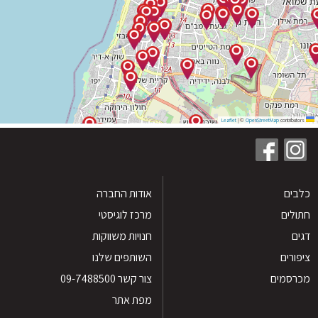
|
©
OpenStreetMap
contribu
ים
אודות החברה
לים
מרכז לוגיסטי
חנויות משווקות
רים
השותפים שלנו
סמים
צור קשר 09-7488500
מפת אתר