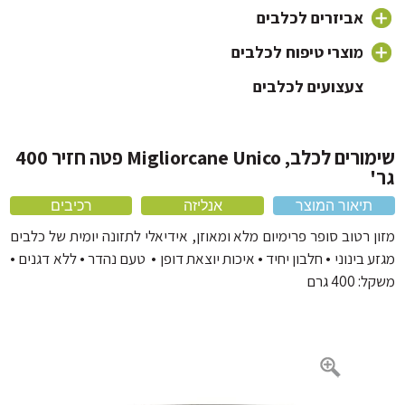
אוכל לכלבים על בסיס ברווז
אביזרים לכלבים
אוכל לכלבים על בסיס עוף
כלי אוכל לכלב
מוצרי טיפוח לכלבים
אוכל לכלבים 20 קילו
צעצועים לכלבים
קולר ורצועה לכלב
שמפו לכלבים וטיפוח פרווה
מיטה לכלב ומזרונים
מברשת לכלב ומסרקים
מלונה לכלב
מברשת שיניים לכלב
שימורים לכלב, Migliorcane Unico פטה חזיר 400
מוצרי הדברה
מחסום פה לכלב
תיאור המוצר
אנליזה
רכיבים
כלוב לכלב ותיקי נשיאה
ן רטוב סופר פרימיום מלא ומאוזן, אידיאלי לתזונה יומית של כלבים
אביזרים נוספים
 בינוני • חלבון יחיד • איכות יוצאת דופן • טעם נהדר • ללא דגנים •
400 גרם