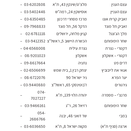
 הענין
מלצ'ט/שינקין 43, ת"א
03-6202808
–
 העניין
אוסישקין 24, רמה"ש
03-5402448
–
ק קרית אונו
מרכז מסחרי דרכטן
03-6350485
–
יק תל מונד
הדקל 56, תל מונד
09-7968833
–
 הג'ונגל
קניון מלחה, ירושלים
02-6781118
–
 היפופותם
הכשרת היישוב 5, ראשל"צ
03-9412352
–
רי – נצרת
נצרת עילית
04-6568008
–
רי – אשקלון
אשקלון
08-9201023
–
ם פט
נתניה
09-8617664
–
 את לייבוביץ
יצחק רבין 1, בית שמש
02-6506699
–
 הפרא
ניר ישראל 90
08-6722076
–
ורים
ז'בוטינסקי 65, ראשל"צ
03-9440880
–
074-
צ'י – מספרה
יהודה הלוי 139, ת"א
–
7027227
 היפופותם
רזיאל 26, ר"ג
03-9466161
–
054-
י
שד דואני 48, יבנה
–
2686766
ה (סניף ת"א)
מקווה ישראל 8, ת"א
03-6036650
–