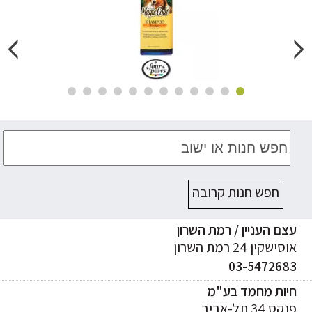
חפש חנות קרובה
ם העניין / רמת השרון
ישקין 24 רמת השרון
03-547268
יות מחמד בע"מ
ס 34 תל-אביב