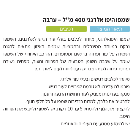
אוכל לכלבים על בסיס ברווז
אביזרים נוספים
אוכל לכלבים על בסיס עוף
היפו אלרגני 400 מ"ל – ערבה
אוכל לכלבים 20 קילו
תיאור המוצר
רכיבים
ו היפואלרגני, מיוחד לכלבים בעלי עור רגיש לאלרגנים. השמפו
ח במיוחד ממינרלים ובתמציות שמנים באיזון מתאים להגנה
ירה על עור ופרווה בריאים ומטופחים. ההרכב הייחודי של השמפו
ר על שכבת השומן הטבעית של הפרווה והעור, מפחית נשירה
יר פרווה נקייה ומבריקה עם ניחוח נעים לאורך זמן.
ד לכלבים רגישים ובעלי עור אלרגי.
ולה עדינה ולא גורמת לגירויים לעור רגיש.
ה בעדינות ומעניק לעור תחושת הרגעה ורענון.
טיב את כלבך, למרוח בנדיבות שמפו על כל חלקי הגוף.
להקציף את הגוף ולהמתין 5 עד 10 דקות. יש לשטוף ולייבש את הפרווה
ב.
הימנע ממגע עם העיניים והאוזניים.