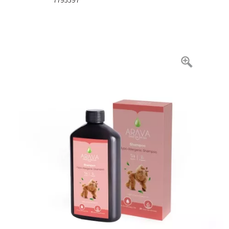
7795597