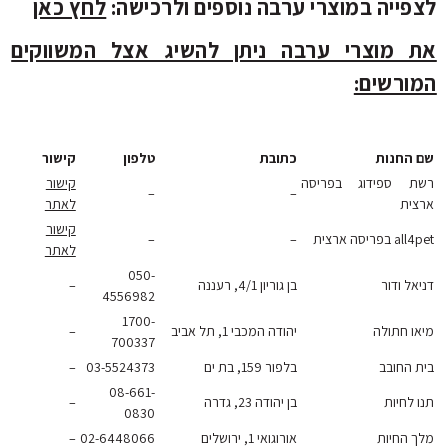
ייה במוצרי ערבה נוספים ולרכישה:
לחץ כאן
 מוצרי ערבה ניתן להשיג אצל המשווקים
ורשים:
החנות
כתובת
טלפון
קישור
 ספידוג בפריסה
קישור
–
–
ית
לאתר
קישור
פריסה ארצית
–
–
לאתר
050-
ל ודור
בן גוריון 4/1, רעננה
–
4556982
1700-
ו חתולה
יהודה המכבי 1, תל אביב
–
700337
 החובב
בלפור 159, בת ים
03-5524373
–
08-661-
לחיות
בן יהודה 23, גדרה
–
0830
 החיות
אורוגואי 1, ירושלים
02-6448066
–