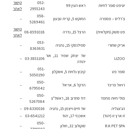
052-
קישור
פט סופר לחיות
ראש העין 99
2955243
לאתר
058-
ליס – מספרה
החוקש 5, קרית טבעון
–
5289461
קישור
סטוק (חקלאית)
הרצל 15, גדרה
08-8591018
לאתר
053-
ק שחורי
סמילנסקי 15, נתניה
–
8363631
שד יצחק שמיר 11, אור
–
03-3851106
LI
יהודה
051-
ר פט
קיבוץ גלויות 5, אשקלון
–
5050190
050-
ל פרינד
הדקל 6, אריאל
–
6795042
050-
י חיות מחמד
דוד סחרוב 18, ראשל"צ
–
5267084
נגליה
שד חיים וייצמן 15, נתניה
09-8330016
–
רץ זו (יהוד)
אשכנזי 17, יהוד
03-6541212
–
050-
R.K PET 
סוקולוב 32, חולון
–