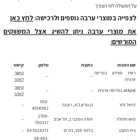
הפעולה לפי הצורך
ייה במוצרי ערבה נוספים ולרכישה:
לחץ כאן
 מוצרי ערבה ניתן להשיג אצל המשווקים
ורשים:
החנות
כתובת
טלפון
קישור
 ספידוג בפריסה
קישור
–
–
ית
לאתר
קישור
פריסה ארצית
–
–
לאתר
050-
ל ודור
בן גוריון 4/1, רעננה
–
4556982
1700-
ו חתולה
יהודה המכבי 1, תל אביב
–
700337
 החובב
בלפור 159, בת ים
03-5524373
–
08-661-