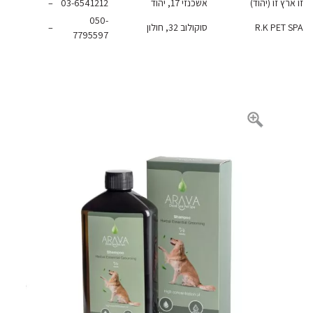
רץ זו (יהוד)
אשכנזי 17, יהוד
03-6541212
–
050-
R.K PET 
סוקולוב 32, חולון
–
7795597