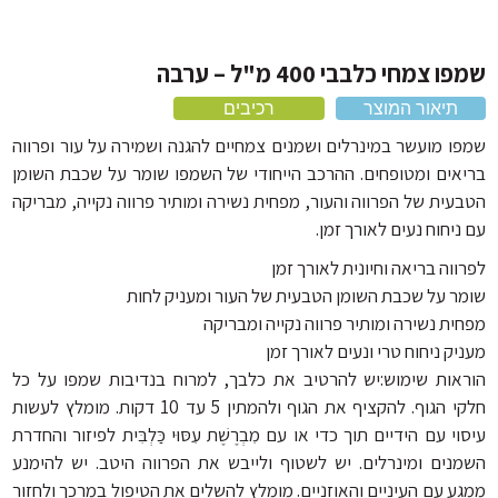
אוכל לכלבים על בסיס ברווז
אביזרים נוספים
אוכל לכלבים על בסיס עוף
 צמחי כלבבי 400 מ"ל – ערבה
אוכל לכלבים 20 קילו
תיאור המוצר
רכיבים
ו מועשר במינרלים ושמנים צמחיים להגנה ושמירה על עור ופרווה
אים ומטופחים. ההרכב הייחודי של השמפו שומר על שכבת השומן
עית של הפרווה והעור, מפחית נשירה ומותיר פרווה נקייה, מבריקה
יחוח נעים לאורך זמן.
וה בריאה וחיונית לאורך זמן
ר על שכבת השומן הטבעית של העור ומעניק לחות
ית נשירה ומותיר פרווה נקייה ומבריקה
ק ניחוח טרי ונעים לאורך זמן
אות שימוש:יש להרטיב את כלבך, למרוח בנדיבות שמפו על כל
חלקי הגוף. להקציף את הגוף ולהמתין 5 עד 10 דקות. מומלץ לעשות
י עם הידיים תוך כדי או עם מִבְרֶשֶׁת עִסּוּי כַּלְבִּית לפיזור והחדרת
נים ומינרלים. יש לשטוף ולייבש את הפרווה היטב. יש להימנע
ע עם העיניים והאוזניים. מומלץ להשלים את הטיפול במרכך ולחזור