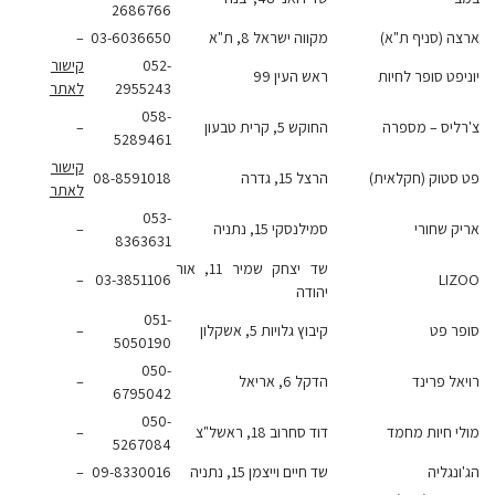
2686766
ה (סניף ת"א)
מקווה ישראל 8, ת"א
03-6036650
–
052-
קישור
פט סופר לחיות
ראש העין 99
2955243
לאתר
058-
ליס – מספרה
החוקש 5, קרית טבעון
–
5289461
קישור
סטוק (חקלאית)
הרצל 15, גדרה
08-8591018
לאתר
053-
ק שחורי
סמילנסקי 15, נתניה
–
8363631
שד יצחק שמיר 11, אור
–
03-3851106
LI
יהודה
051-
ר פט
קיבוץ גלויות 5, אשקלון
–
5050190
050-
ל פרינד
הדקל 6, אריאל
–
6795042
050-
י חיות מחמד
דוד סחרוב 18, ראשל"צ
–
5267084
נגליה
שד חיים וייצמן 15, נתניה
09-8330016
–