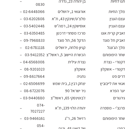
לחיות
בן יהודה 23, גדרה
–
0830
 החיות
אורוגואי 1, ירושלים
02-6448066
–
 הענין
מלצ'ט/שינקין 43, ת"א
03-6202808
–
 העניין
אוסישקין 24, רמה"ש
03-5402448
–
ק קרית אונו
מרכז מסחרי דרכטן
03-6350485
–
יק תל מונד
הדקל 56, תל מונד
09-7968833
–
 הג'ונגל
קניון מלחה, ירושלים
02-6781118
–
 היפופותם
הכשרת היישוב 5, ראשל"צ
03-9412352
–
רי – נצרת
נצרת עילית
04-6568008
–
רי – אשקלון
אשקלון
08-9201023
–
ם פט
נתניה
09-8617664
–
 את לייבוביץ
יצחק רבין 1, בית שמש
02-6506699
–
 הפרא
ניר ישראל 90
08-6722076
–
ורים
ז'בוטינסקי 65, ראשל"צ
03-9440880
–
074-
צ'י – מספרה
יהודה הלוי 139, ת"א
–
7027227
 היפופותם
רזיאל 26, ר"ג
03-9466161
–
054-
י
שד דואני 48, יבנה
–