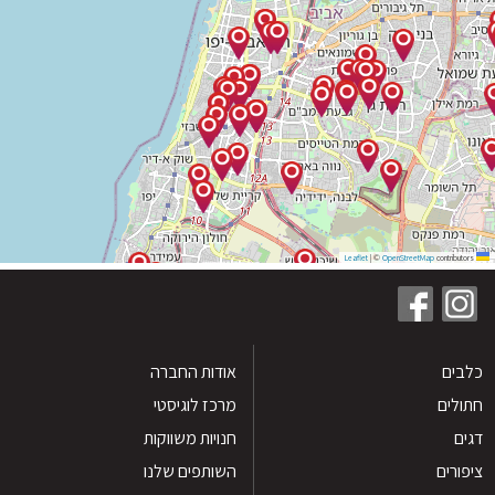
|
©
OpenStreetMap
contribu
ים
אודות החברה
לים
מרכז לוגיסטי
חנויות משווקות
רים
השותפים שלנו