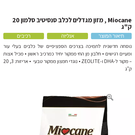
אוכל לכלבים על בסיס ברווז
מיטה לכלב ומזרונים
מברשת לכלב ומסרקים
אוכל לכלבים על בסיס עוף
מלונה לכלב
מברשת שיניים לכלב
Miocane , מזון מגדלים לכלב סנסיטיב סלמון 20
אוכל לכלבים 20 קילו
ג
מוצרי הדברה
מחסום פה לכלב
תיאור המוצר
אנליזה
רכיבים
כלוב לכלב ותיקי נשיאה
חה חדשנית לתמיכה בצרכים הספציפיים של כלבים בעלי עור
אביזרים נוספים
יים רגישים • חלבון מן החי ממקור יחיד כמרכיב ראשון • מכיל אצות
– מקור ל-DHA ו-ZEOLITE • נוגדי חמצון ממקור טבעי • אריזות: 3, 20