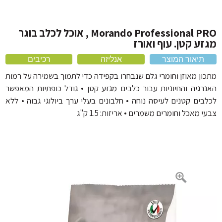
אוכל לכלבים על בסיס ברווז
מיטה לכלב ומזרונים
מברשת לכלב ומסרקים
אוכל לכלבים על בסיס עוף
מלונה לכלב
מברשת שיניים לכלב
Morando Professional PRO , אוכל לכלב בוגר
אוכל לכלבים 20 קילו
ע קטן. עוף ואורז
מוצרי הדברה
מחסום פה לכלב
תיאור המוצר
אנליזה
רכיבים
כלוב לכלב ותיקי נשיאה
ון מאוזן וחומרי גלם שנבחרו בקפידה כדי לתמוך בשמירה על רמות
אביזרים נוספים
רגיה והחיוניות עבור כלבים מגזע קטן • גודל כופתיות המאפשר
בים קטנים לעיסה נוחה • חלבונים בעלי ערך ביולוגי גבוה • ללא
 מאכל וחומרים משמרים • אריזות: 1.5 ק"ג