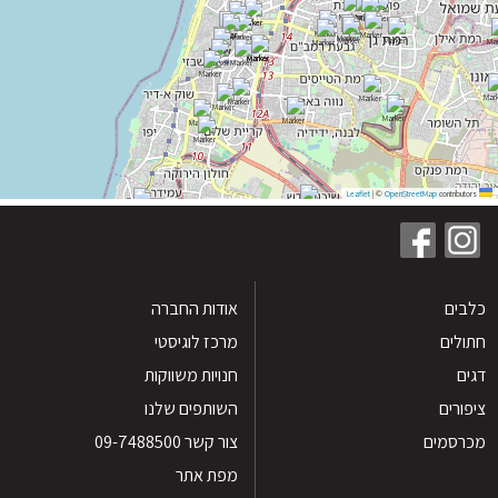
|
©
OpenStreetMap
contribu
ים
אודות החברה
לים
מרכז לוגיסטי
חנויות משווקות
רים
השותפים שלנו
סמים
צור קשר 09-7488500
מפת אתר