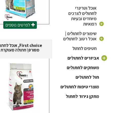
אוכל וטרינרי
לחתולים לצרכים
מיוחדים ובעיות
רפואיות
לפרטים נוספים
אוכל היפואלרגני
שימורים לחתולים |
לחתול
אוכל רטוב לחתולים
First choice, אוכל לחת
אוכל לחתול מסורס |
חטיפים לחתול
שימורים לחתול בוגר
מסורס\ חתולה מעוקרת
אוכל לייט לחתול
שימורים לגורי
אביזרים לחתולים
אוכל לחתול עם
חתולים
בעיות בדרכי השתן
ארגז חול לחתול
משחקים לחתולים
שימורים לחתול
מסורס
חול לחתולים
כלוב לחתול ותיקי
נשיאה
מוצרי טיפוח לחתולים
כלי אוכל לחתול
מתקן גירוד לחתול
מיטה לחתול
קולר לחתול