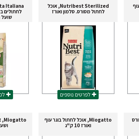
 עוף
Nutribest Sterilized, אוכל
לחתול מסורס. סלמון ואורז
לחתולים ב
שועל וסלק
לפרטים נוספים
לפר
סורס
Miogatto, אוכל לחתול בוגר עוף
tto
ואורז 10 ק"ג
ושעורה 