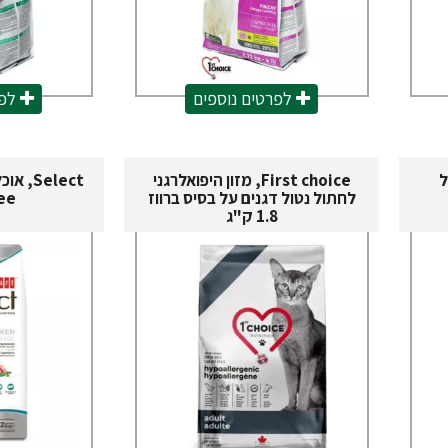
לפרטים נוספים
לפר
ול
First choice, מזון היפואלרגני
Select
לחתול נטול דגנים על בסיס ברווז
ee
1.8 ק"ג