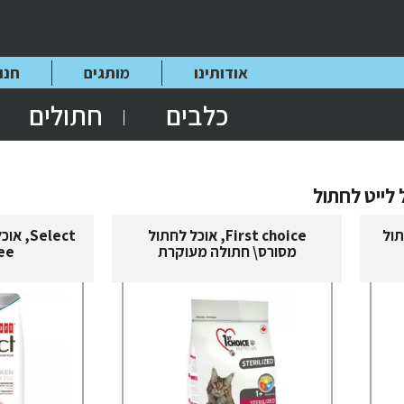
אודותינו
מותגים
חנו
כלבים
חתולים
 לייט לחתול
לחתול
First choice, אוכל לחתול
Select
מסורס\ חתולה מעוקרת
ee