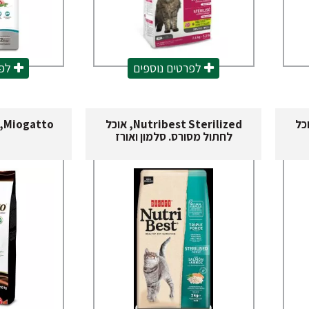
לפרטים נוספים
לפר
וכל
Nutribest Sterilized, אוכל
to
לחתול מסורס. סלמון ואורז
0