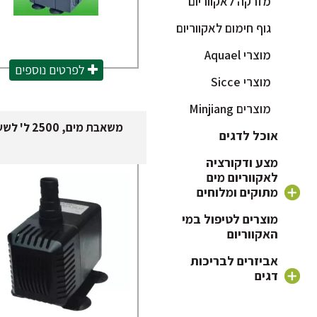
מזרקה לאקווריום
גוף חימום לאקווריום
מוצרי Aquael
לפרטים נוספים
מוצרי Sicce
מוצרים Minjiang
משאבת מים, 2500 ל' לשעה
אוכל לדגים
מצע ודקורציה
לאקווריום מים
מתוקים ומלוחים
חצץ לאקווריום
מוצרים לטיפול במי
האקווריום
צמחים לאקווריום
אביזרים לבריכות
דקורציה וקישוטים
דגים
לאקווריום
מוצרי Minjiang