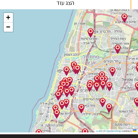
הצג עוד
+
−
|
©
OpenStreetMap
contribu