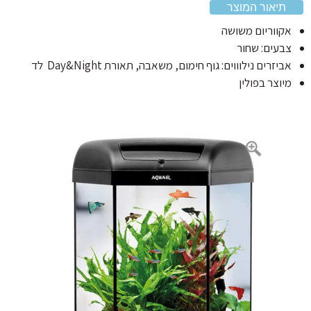
תיאור המוצר
מוצרי Sicce
קווריום משושה
מוצרים Minjiang
בעים: שחור
ביזרים נילוווים: גוף חימום, משאבה, תאורת Day&Night לד
יוצר בפולין