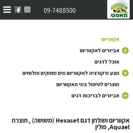
09-7488500
אקווריום
אביזרים לאקווריום
אוכל לדגים
משאבה לאקווריום
פילטר לאקווריום
מצע ודקורציה לאקווריום מים מתוקים ומלוחים
חצץ לאקווריום
ראש כוח לאקווריום
מוצרים לטיפול במי האקווריום
תאורה לאקווריום
צמחים לאקווריום
אביזרים לבריכות דגים
מוצרי Minjiang
מזרקה לאקווריום
דקורציה וקישוטים לאקווריום
מוצרי Sicce
גוף חימום לאקווריום
אקווריום ושולחן דגם Hexaset (משושה) , תוצרת
Aq, פולין
מוצרי Aquael