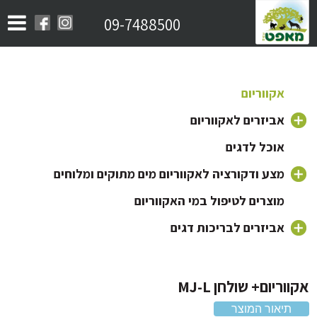
09-7488500
אקווריום
אביזרים לאקווריום
אוכל לדגים
משאבה לאקווריום
פילטר לאקווריום
מצע ודקורציה לאקווריום מים מתוקים ומלוחים
חצץ לאקווריום
ראש כוח לאקווריום
מוצרים לטיפול במי האקווריום
תאורה לאקווריום
צמחים לאקווריום
אביזרים לבריכות דגים
מוצרי Minjiang
מזרקה לאקווריום
דקורציה וקישוטים לאקווריום
מוצרי Sicce
גוף חימום לאקווריום
וריום+ שולחן MJ-L
מוצרי Aquael
תיאור המוצר