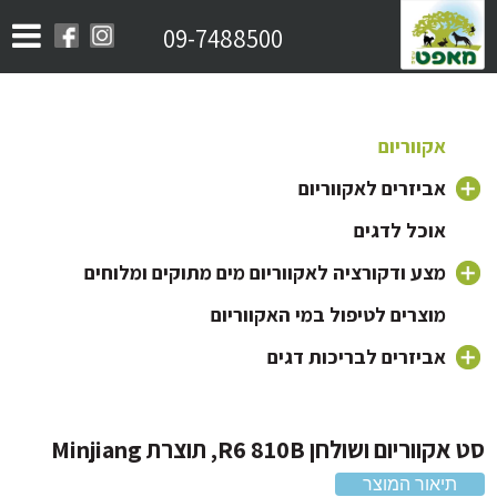
09-7488500
אקווריום
אביזרים לאקווריום
אוכל לדגים
משאבה לאקווריום
פילטר לאקווריום
מצע ודקורציה לאקווריום מים מתוקים ומלוחים
חצץ לאקווריום
ראש כוח לאקווריום
מוצרים לטיפול במי האקווריום
תאורה לאקווריום
צמחים לאקווריום
אביזרים לבריכות דגים
מוצרי Minjiang
מזרקה לאקווריום
דקורציה וקישוטים לאקווריום
מוצרי Sicce
גוף חימום לאקווריום
וריום ושולחן R6 810B, תוצרת Minjiang
מוצרי Aquael
תיאור המוצר