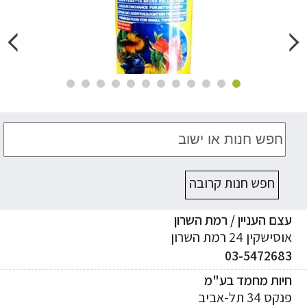
חפש חנות קרובה
ם העניין / רמת השרון
ישקין 24 רמת השרון
03-547268
יות מחמד בע"מ
ס 34 תל-אביב