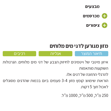
גוף חימום לאקווריום
כלוב לכלב ותיקי נשיאה
מוצרי Sicce
מבצעים
אוכל לחתולים
מוצרי Aquael
אביזרים נוספים
מכרסמים
אביזרים לחתולים
אוכל יבש לחתולים
מוצרי Sicce
אוכל וטרינרי לחתולים לצרכים מיוחדים ובעיות רפואיות
מזון
ציפורים
ארגז חול לחתול
משחקים לחתולים
מוצרים Minjiang
שימורים לחתולים | אוכל רטוב לחתולים
כלוב לחתול ותיקי נשיאה
אביזרים
חול לחתולים
אוכל לתוכים וציפורים
חטיפים לחתול
כלי אוכל לחתול
כלובים
מוצרי טיפוח לחתולים
מעמדים לכלובי ציפורים
ן מגורען לדגי מים מלוחים
מיטה לחתול
מתקן גירוד לחתול
כלובים לתוכים וציפורים
תיאור המוצר
אנליזה
רכיבים
קולר לחתול
ון מיטבי של ויטמינים לחיזוק הצבע של דגי מים מלוחים. הגרנולות
קעות מותאמות
לי התזונה של דגים אלו.
הוראות שימוש: קומץ מזון 3-4 פעמים ביום בכמות שהדגים מסוגלים
תוך 5 דקות.
1 מ"ל.