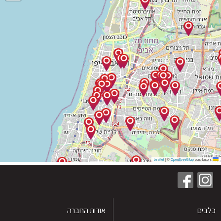
|
©
OpenStreetMap
contribu
ים
אודות החברה