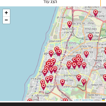
הצג עוד
+
−
|
©
OpenStreetMap
contribu