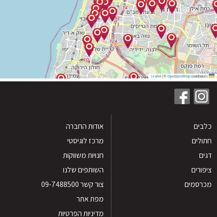
|
©
OpenStreetMap
contribu
ים
אודות החברה
לים
מרכז לוגיסטי
חנויות משווקות
רים
השותפים שלנו
סמים
צור קשר 09-7488500
מפת אתר
מדיניות הפרטיות