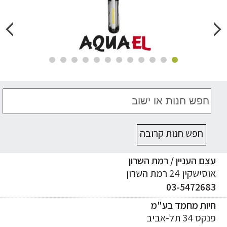
חפש חנות קרובה
ם העניין / רמת השרון
ישקין 24 רמת השרון
03-547268
יות מחמד בע"מ
ס 34 תל-אביב