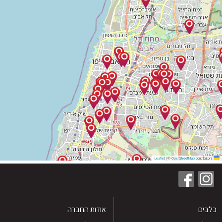
|
©
OpenStreetMap
contribu
ים
אודות החברה