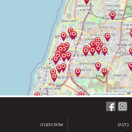
|
©
OpenStreetMap
contribu
ים
אודות החברה