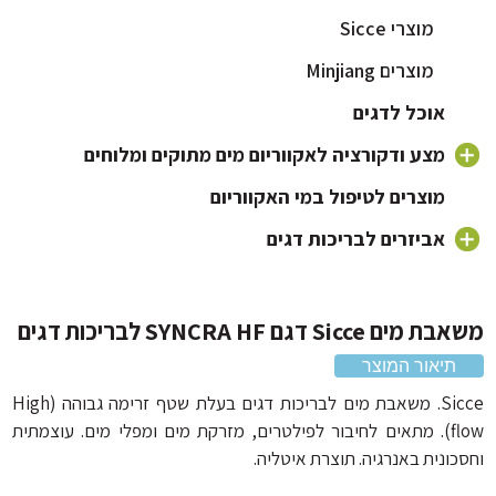
מוצרי Sicce
מוצרים Minjiang
אוכל לדגים
מצע ודקורציה לאקווריום מים מתוקים ומלוחים
חצץ לאקווריום
מוצרים לטיפול במי האקווריום
צמחים לאקווריום
אביזרים לבריכות דגים
מוצרי Minjiang
דקורציה וקישוטים לאקווריום
מוצרי Sicce
ם Sicce דגם SYNCRA HF לבריכות דגים
תיאור המוצר
Sicce. משאבת מים לבריכות דגים בעלת שטף זרימה גבוהה (High
flow). מתאים לחיבור לפילטרים, מזרקת מים ומפלי מים. עוצמתית
כונית באנרגיה. תוצרת איטליה.