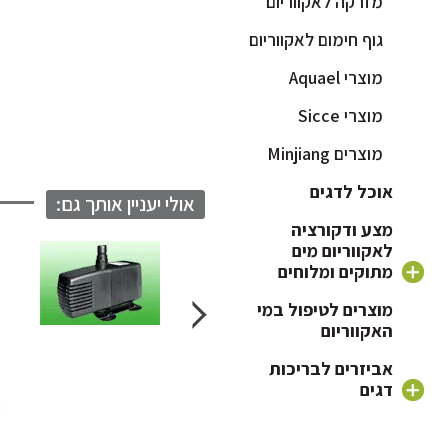
מזרקה לאקווריום
גוף חימום לאקווריום
מוצרי Aquael
מוצרי Sicce
מוצרים Minjiang
אוכל לדגים
אולי יעניין אותך גם:
מצע ודקורציה
לאקווריום מים
מתוקים ומלוחים
חצץ לאקווריום
מוצרים לטיפול במי
האקווריום
צמחים לאקווריום
אביזרים לבריכות
דקורציה וקישוטים
דגים
לאקווריום
מוצרי Minjiang