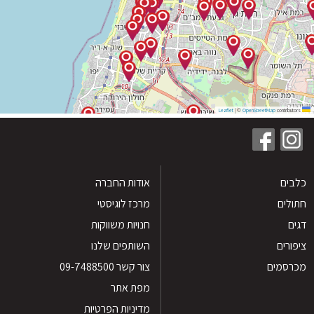
|
©
OpenStreetMap
contribu
ים
אודות החברה
לים
מרכז לוגיסטי
חנויות משווקות
רים
השותפים שלנו
סמים
צור קשר 09-7488500
מפת אתר
מדיניות הפרטיות