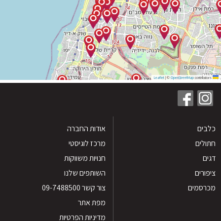
|
©
OpenStreetMap
contribu
ים
אודות החברה
לים
מרכז לוגיסטי
חנויות משווקות
רים
השותפים שלנו
סמים
צור קשר 09-7488500
מפת אתר
מדיניות הפרטיות