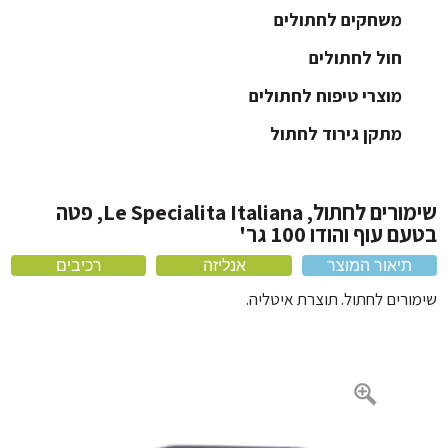
ארגז חול לחתול
משחקים לחתולים
חול לחתולים
כלוב לחתול ותיקי נשיאה
כלי אוכל לחתול
מוצרי טיפוח לחתולים
מיטה לחתול
מתקן גירוד לחתול
קולר לחתול
שימורים לחתול, Le Specialita Italiana, פטה
 עוף והודו 100 גר'
תיאור המוצר
אנליזה
רכיבים
ורים לחתול. תוצרת איטליה.