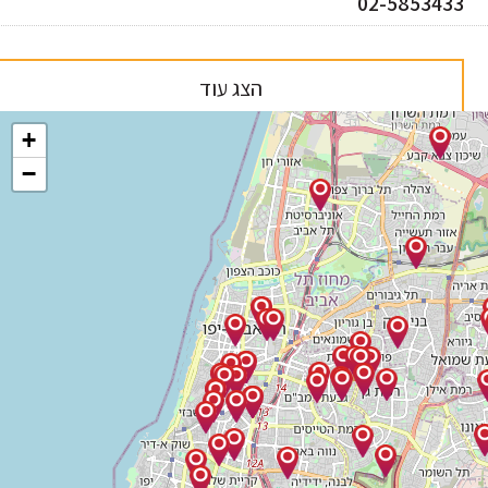
02-585343
הצג עוד
+
−