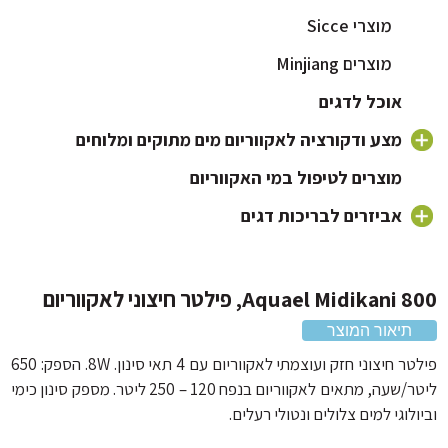
מוצרי Sicce
מוצרים Minjiang
אוכל לדגים
מצע ודקורציה לאקווריום מים מתוקים ומלוחים
חצץ לאקווריום
מוצרים לטיפול במי האקווריום
צמחים לאקווריום
אביזרים לבריכות דגים
מוצרי Minjiang
דקורציה וקישוטים לאקווריום
מוצרי Sicce
Aquael Midikan, פילטר חיצוני לאקווריום
תיאור המוצר
פילטר חיצוני חזק ועוצמתי לאקווריום עם 4 תאי סינון. 8W. הספק: 650
ליטר/שעה, מתאים לאקווריום בנפח 120 – 250 ליטר. מספק סינון כימי
לוגי למים צלולים ונטולי רעלים.