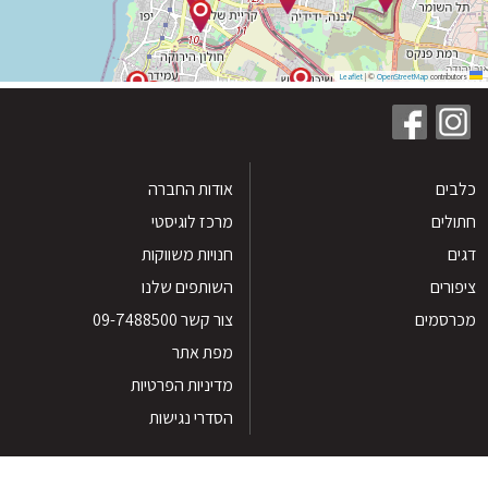
|
©
OpenStreetMap
contribu
ים
אודות החברה
לים
מרכז לוגיסטי
חנויות משווקות
רים
השותפים שלנו
סמים
צור קשר 09-7488500
מפת אתר
מדיניות הפרטיות
הסדרי נגישות