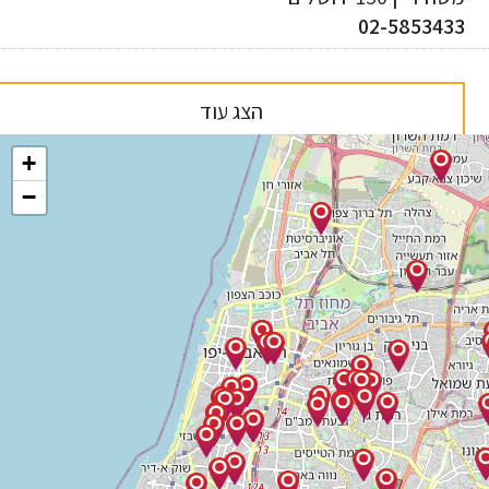
02-585343
הצג עוד
+
−