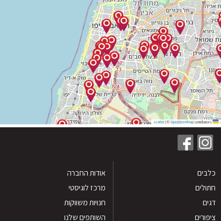
|
©
OpenStreetMap
contribu
ים
אודות החברה
לים
מרכז לוגיסטי
חנויות משווקות
רים
השותפים שלנו