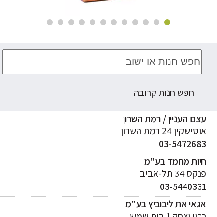
חפש חנות קרובה
ם העניין / רמת השרון
ישקין 24 רמת השרון
03-547268
יות מחמד בע"מ
ס 34 תל-אביב
03-544033
אי את ליבוביץ בע"מ
ן יצחק 1 בית שמש