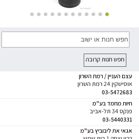
חפש חנות קרובה
ם העניין / רמת השרון
ישקין 24 רמת השרון
03-547268
יות מחמד בע"מ
ס 34 תל-אביב
03-544033
אי את ליבוביץ בע"מ
ן יצחק 1 בית שמש