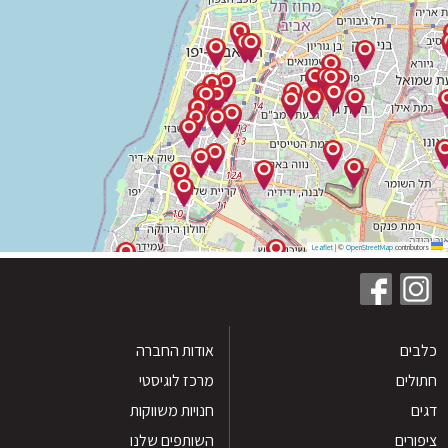
|
©
OpenStreetMap
contribu
ים
אודות החברה
לים
מרכז לוגיסטי
חנויות משווקות
רים
השותפים שלנו