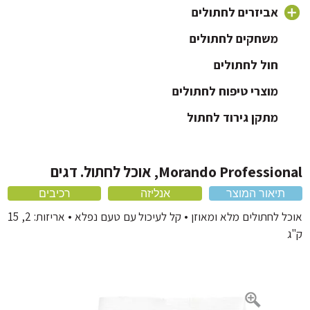
אוכל לחתול עם בעיות בדרכי השתן
שימורים לגורי חתולים
אביזרים לחתולים
שימורים לחתול מסורס
ארגז חול לחתול
משחקים לחתולים
חול לחתולים
כלוב לחתול ותיקי נשיאה
כלי אוכל לחתול
מוצרי טיפוח לחתולים
מיטה לחתול
מתקן גירוד לחתול
קולר לחתול
Morando Professi, אוכל לחתול. דגים
תיאור המוצר
אנליזה
רכיבים
אוכל לחתולים מלא ומאוזן • קל לעיכול עם טעם נפלא • אריזות: 2, 15